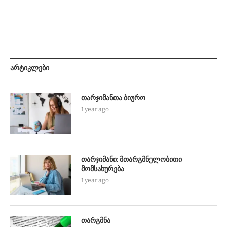
ᲐᲠᲢᲘᲙᲚᲔᲑᲘ
თარჯიმანთა ბიურო
1 year ago
თარჯიმანი: მთარგმნელობითი
მომსახურება
1 year ago
თარგმნა