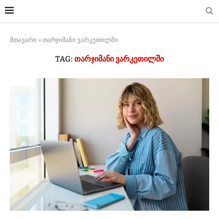
მთავარი
»
თარჯიმანი ვარკეთილში
TAG:
ᲗᲐᲠᲯᲘᲛᲐᲜᲘ ᲕᲐᲠᲙᲔᲗᲘᲚᲨᲘ