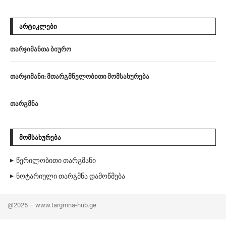
ᲐᲠᲢᲘᲙᲚᲔᲑᲘ
თარჯიმანთა ბიურო
თარჯიმანი: მთარგმნელობითი მომსახურება
თარგმნა
ᲛᲝᲛᲡᲐᲮᲣᲠᲔᲑᲐ
წერილობითი თარგმანი
ნოტარიული თარგმნა დამოწმება
@2025 – www.targmna-hub.ge