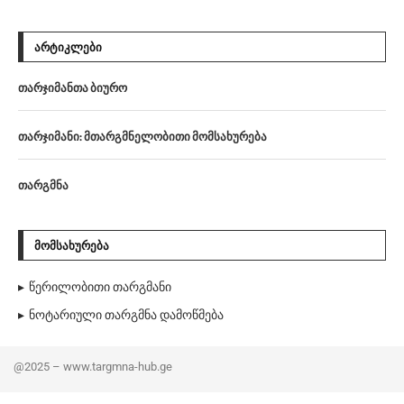
ᲐᲠᲢᲘᲙᲚᲔᲑᲘ
თარჯიმანთა ბიურო
თარჯიმანი: მთარგმნელობითი მომსახურება
თარგმნა
ᲛᲝᲛᲡᲐᲮᲣᲠᲔᲑᲐ
წერილობითი თარგმანი
ნოტარიული თარგმნა დამოწმება
@2025 – www.targmna-hub.ge