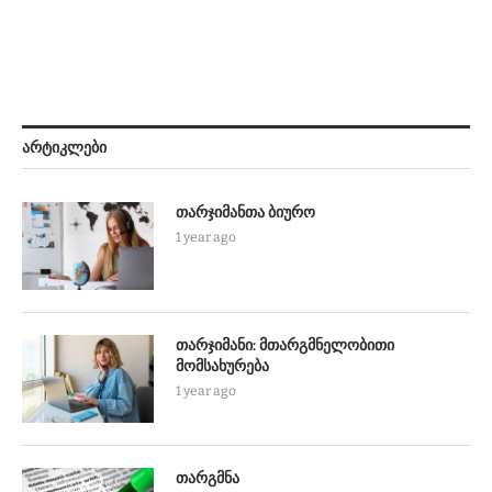
ᲐᲠᲢᲘᲙᲚᲔᲑᲘ
თარჯიმანთა ბიურო
1 year ago
თარჯიმანი: მთარგმნელობითი
მომსახურება
1 year ago
თარგმნა