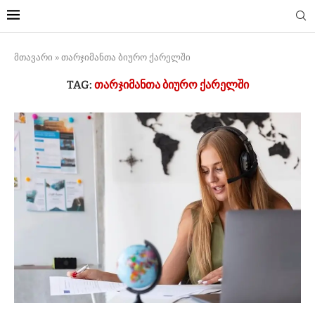
მთავარი
»
თარჯიმანთა ბიურო ქარელში
TAG:
ᲗᲐᲠᲯᲘᲛᲐᲜᲗᲐ ᲑᲘᲣᲠᲝ ᲥᲐᲠᲔᲚᲨᲘ