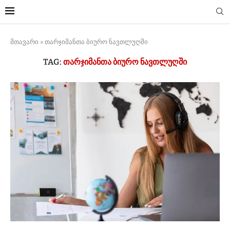
მთავარი
»
თარჯიმანთა ბიურო ნავთლუღში
TAG:
ᲗᲐᲠᲯᲘᲛᲐᲜᲗᲐ ᲑᲘᲣᲠᲝ ᲜᲐᲕᲗᲚᲣᲦᲨᲘ