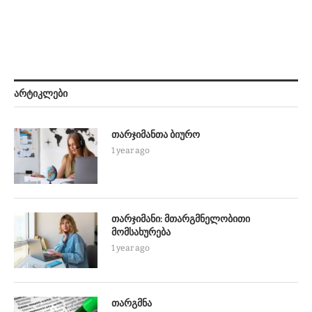
ᲐᲠᲢᲘᲙᲚᲔᲑᲘ
თარჯიმანთა ბიურო
1 year ago
თარჯიმანი: მთარგმნელობითი
მომსახურება
1 year ago
თარგმნა