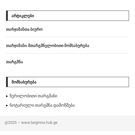
ᲐᲠᲢᲘᲙᲚᲔᲑᲘ
თარჯიმანთა ბიურო
თარჯიმანი: მთარგმნელობითი მომსახურება
თარგმნა
ᲛᲝᲛᲡᲐᲮᲣᲠᲔᲑᲐ
წერილობითი თარგმანი
ნოტარიული თარგმნა დამოწმება
@2025 – www.targmna-hub.ge