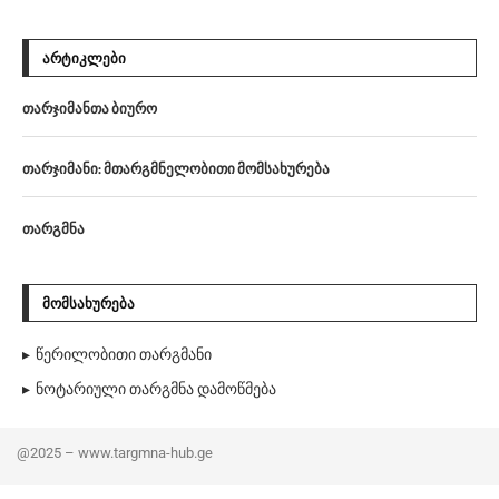
ᲐᲠᲢᲘᲙᲚᲔᲑᲘ
თარჯიმანთა ბიურო
თარჯიმანი: მთარგმნელობითი მომსახურება
თარგმნა
ᲛᲝᲛᲡᲐᲮᲣᲠᲔᲑᲐ
წერილობითი თარგმანი
ნოტარიული თარგმნა დამოწმება
@2025 – www.targmna-hub.ge