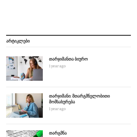
ᲐᲠᲢᲘᲙᲚᲔᲑᲘ
თარჯიმანთა ბიურო
1 year ago
თარჯიმანი: მთარგმნელობითი
მომსახურება
1 year ago
თარგმნა