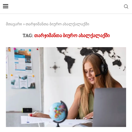
მთავარი
»
თარჯიმანთა ბიურო ახალქალაქში
TAG:
ᲗᲐᲠᲯᲘᲛᲐᲜᲗᲐ ᲑᲘᲣᲠᲝ ᲐᲮᲐᲚᲥᲐᲚᲐᲥᲨᲘ