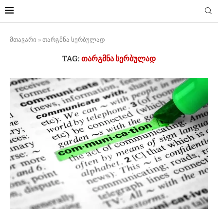
მთავარი
»
თარგმნა სერბულად
TAG:
ᲗᲐᲠᲒᲛᲜᲐ ᲡᲔᲠᲑᲣᲚᲐᲓ