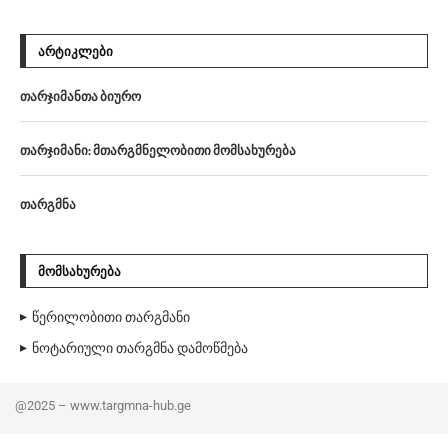
ᲐᲠᲢᲘᲙᲚᲔᲑᲘ
თარჯიმანთა ბიურო
თარჯიმანი: მთარგმნელობითი მომსახურება
თარგმნა
ᲛᲝᲛᲡᲐᲮᲣᲠᲔᲑᲐ
წერილობითი თარგმანი
ნოტარიული თარგმნა დამოწმება
@2025 – www.targmna-hub.ge