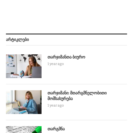
ᲐᲠᲢᲘᲙᲚᲔᲑᲘ
თარჯიმანთა ბიურო
1 year ago
თარჯიმანი: მთარგმნელობითი
მომსახურება
1 year ago
თარგმნა