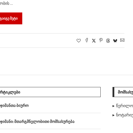
ობის …
ᲒᲐᲘᲒᲔ ᲛᲔᲢᲘ
ᲐᲠᲢᲘᲙᲚᲔᲑᲘ
ᲛᲝᲛᲡᲐᲮ
ჯიმანთა ბიურო
წერილო
ნოტარიუ
ჯიმანი: მთარგმნელობითი მომსახურება