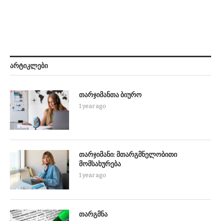
ᲐᲠᲢᲘᲙᲚᲔᲑᲘ
თარჯიმანთა ბიურო
1 year ago
თარჯიმანი: მთარგმნელობითი
მომსახურება
1 year ago
თარგმნა