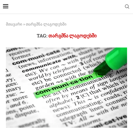
მთავარი
»
თარგმნა ლაგოდეხში
TAG:
ᲗᲐᲠᲒᲛᲜᲐ ᲚᲐᲒᲝᲓᲔᲮᲨᲘ