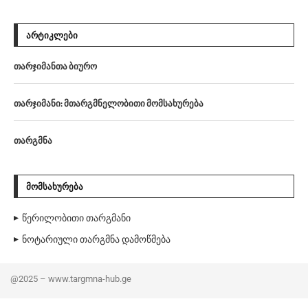
ᲐᲠᲢᲘᲙᲚᲔᲑᲘ
თარჯიმანთა ბიურო
თარჯიმანი: მთარგმნელობითი მომსახურება
თარგმნა
ᲛᲝᲛᲡᲐᲮᲣᲠᲔᲑᲐ
წერილობითი თარგმანი
ნოტარიული თარგმნა დამოწმება
@2025 – www.targmna-hub.ge