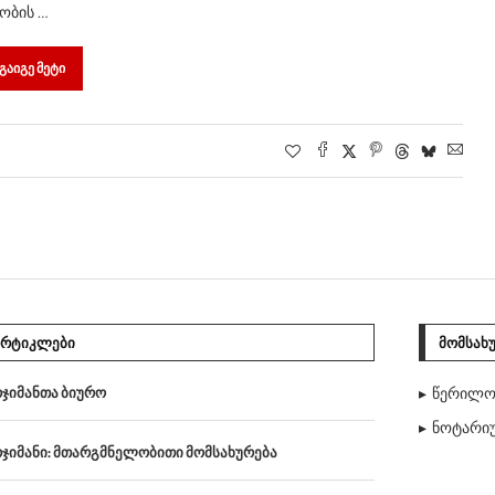
ობის …
ᲒᲐᲘᲒᲔ ᲛᲔᲢᲘ
ᲐᲠᲢᲘᲙᲚᲔᲑᲘ
ᲛᲝᲛᲡᲐᲮ
ჯიმანთა ბიურო
წერილო
ნოტარიუ
ჯიმანი: მთარგმნელობითი მომსახურება