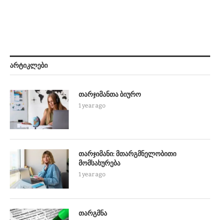
ᲐᲠᲢᲘᲙᲚᲔᲑᲘ
თარჯიმანთა ბიურო
1 year ago
თარჯიმანი: მთარგმნელობითი
მომსახურება
1 year ago
თარგმნა