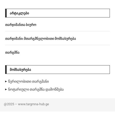
ᲐᲠᲢᲘᲙᲚᲔᲑᲘ
თარჯიმანთა ბიურო
თარჯიმანი: მთარგმნელობითი მომსახურება
თარგმნა
ᲛᲝᲛᲡᲐᲮᲣᲠᲔᲑᲐ
წერილობითი თარგმანი
ნოტარიული თარგმნა დამოწმება
@2025 – www.targmna-hub.ge