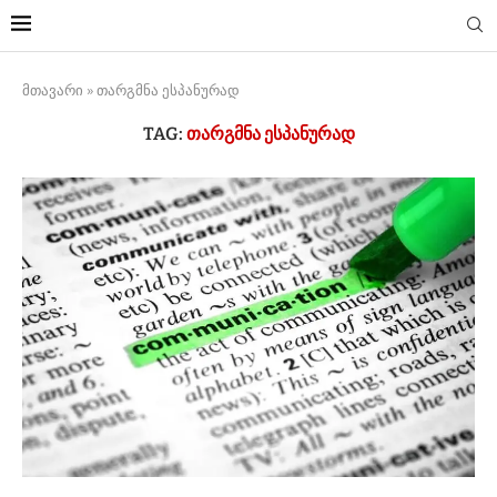
მთავარი
»
თარგმნა ესპანურად
TAG:
ᲗᲐᲠᲒᲛᲜᲐ ᲔᲡᲞᲐᲜᲣᲠᲐᲓ