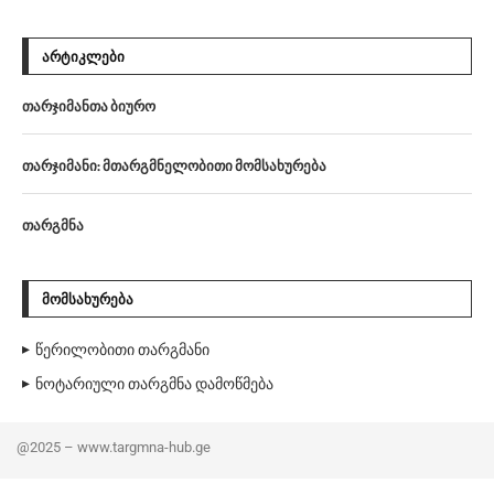
ᲐᲠᲢᲘᲙᲚᲔᲑᲘ
თარჯიმანთა ბიურო
თარჯიმანი: მთარგმნელობითი მომსახურება
თარგმნა
ᲛᲝᲛᲡᲐᲮᲣᲠᲔᲑᲐ
წერილობითი თარგმანი
ნოტარიული თარგმნა დამოწმება
@2025 – www.targmna-hub.ge