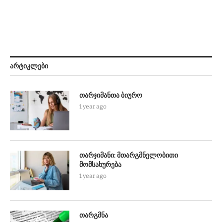
ᲐᲠᲢᲘᲙᲚᲔᲑᲘ
თარჯიმანთა ბიურო
1 year ago
თარჯიმანი: მთარგმნელობითი
მომსახურება
1 year ago
თარგმნა