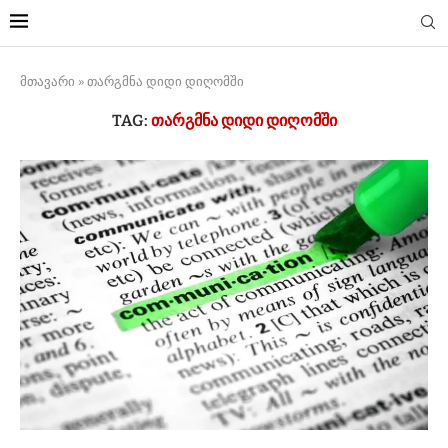
მთავარი
»
თარგმნა დიდი დიღომში
TAG:
ᲗᲐᲠᲒᲛᲜᲐ ᲓᲘᲓᲘ ᲓᲘᲦᲝᲛᲨᲘ